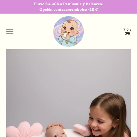
Envío 24-48h a Península y Baleares.
Opción contrarreembolso +10 €
0